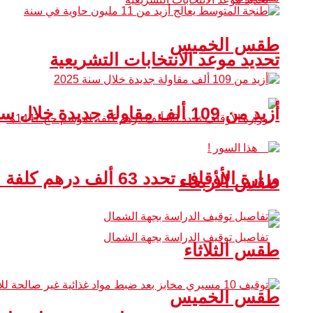
طقس الخميس
تحديد موعد الانتخابات التشريعية
أزيد من 109 ألف مقاولة جديدة خلال سنة 2025
وزارة الأوقاف تحدد 63 ألف درهم كلفة لموسم حج 1447هـ
طقس الأربعاء
طقس الثلاثاء
طقس الخميس