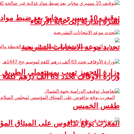
توقيف 10 مسيري مخابز بعد ضبط مواد غذائية غير صالحة للاستهلاك
نشرة إنذارية إلى غاية الأربعاء
تحديد موعد الانتخابات التشريعية
وزارة التجهيز تهيب بمستعملي الطريق 
وزارة الأوقاف تحدد 63 ألف درهم كلفة لموسم حج 1447هـ
طقس الخميس
المغرب يوقع بدافوس على الميثاق ال