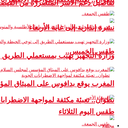
تفاصيل دعم الأسر المتضررة من الفيضا
نشرة إنذارية إلى غاية الأربعاء
طقس الخميس..
وزارة التجهيز تهيب بمستعملي الطريق 
المغرب يوقع بدافوس على الميثاق ال
تطوان.. تعبئة مكثفة لمواجهة الاضطرابا
طقس اليوم الثلاثاء
مجتمع