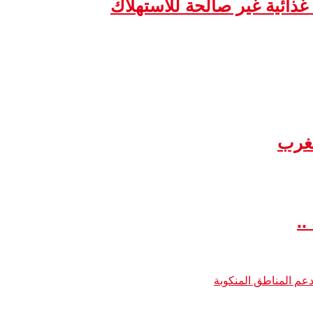
مغرب
..