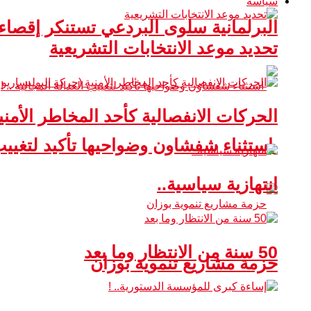
سياسة
البرلمانية سلوى البردعي تستنكر إقصا
تحديد موعد الانتخابات التشريعية
الحركات الانفصالية كأحد المخاطر الأمني
استثناء شفشاون وضواحيها تأكيد لتغييب ا
انتهازية سياسية..
50 سنة من الانتظار وما بعد
حزمة مشاريع تنموية بوزان