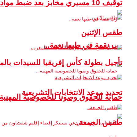
توقيف 10 مسيري مخابز بعد ضبط مواد غذائية غير صالحة للاستهلاك
طقس الإثنين
رب نقمة في طيها نعمة..
تأجيل بطولة كأس إفريقيا للسيدات بال
تحديد موعد الانتخابات التشريعية
حماية للحقوق وصونا للخصوصية المهنية 
طقس الجمعة..