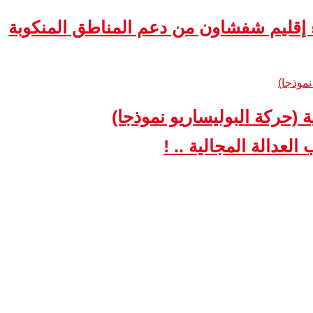
ء إقليم شفشاون من دعم المناطق المنكوبة
ة (حركة البوليساريو نموذجا)
لعدالة المجالية .. !