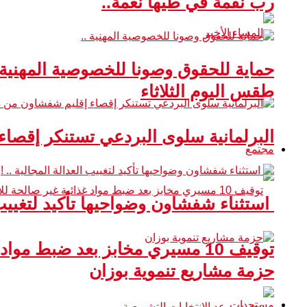
رب نقمة في طيها نعمة..
حماية للحقوق وصونا للخصوصية المهنية 
طقس اليوم الثلاثاء
البرلمانية سلوى البردعي تستنكر إقصا
مجتمع
استثناء شفشاون وضواحيها تأكيد لتغييب ا
توقيف 10 مسيري مخابز بعد ضبط مواد غذائية غير صالحة للاستهلاك
حزمة مشاريع تنموية بوزان
مستجدات