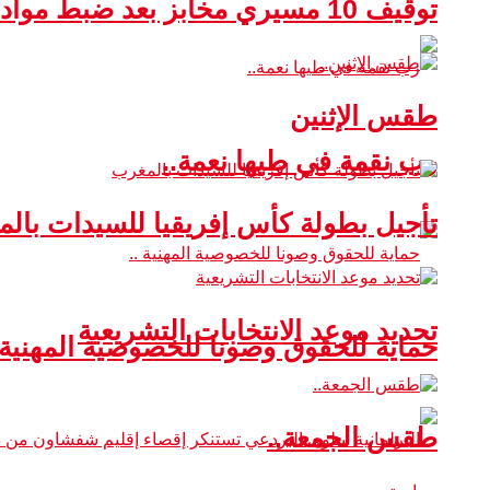
توقيف 10 مسيري مخابز بعد ضبط مواد غذائية غير صالحة للاستهلاك
طقس الإثنين
رب نقمة في طيها نعمة..
تأجيل بطولة كأس إفريقيا للسيدات بال
تحديد موعد الانتخابات التشريعية
حماية للحقوق وصونا للخصوصية المهنية 
طقس الجمعة..