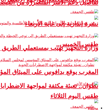
تفاصيل دعم الأسر المتضررة من الفيضا
نشرة إنذارية إلى غاية الأربعاء
طقس الخميس..
وزارة التجهيز تهيب بمستعملي الطريق 
المغرب يوقع بدافوس على الميثاق ال
تطوان.. تعبئة مكثفة لمواجهة الاضطرابا
طقس اليوم الثلاثاء
مجتمع