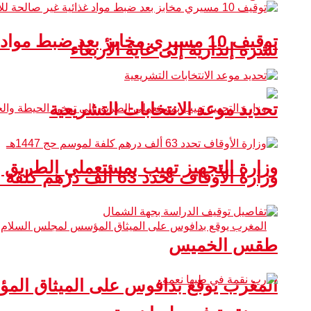
توقيف 10 مسيري مخابز بعد ضبط مواد غذائية غير صالحة للاستهلاك
نشرة إنذارية إلى غاية الأربعاء
تحديد موعد الانتخابات التشريعية
وزارة التجهيز تهيب بمستعملي الطريق 
وزارة الأوقاف تحدد 63 ألف درهم كلفة لموسم حج 1447هـ
طقس الخميس
المغرب يوقع بدافوس على الميثاق ال