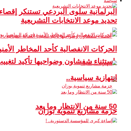
سياسة
البرلمانية سلوى البردعي تستنكر إقصا
تحديد موعد الانتخابات التشريعية
الحركات الانفصالية كأحد المخاطر الأمني
استثناء شفشاون وضواحيها تأكيد لتغييب ا
انتهازية سياسية..
50 سنة من الانتظار وما بعد
حزمة مشاريع تنموية بوزان