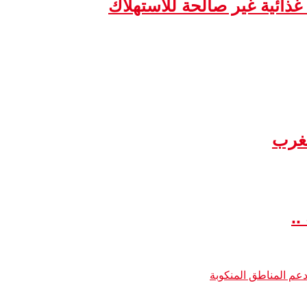
مغرب
..