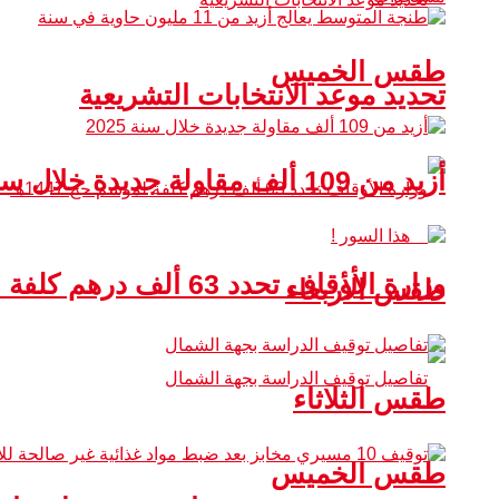
طقس الخميس
تحديد موعد الانتخابات التشريعية
أزيد من 109 ألف مقاولة جديدة خلال سنة 2025
وزارة الأوقاف تحدد 63 ألف درهم كلفة لموسم حج 1447هـ
طقس الأربعاء
طقس الثلاثاء
طقس الخميس