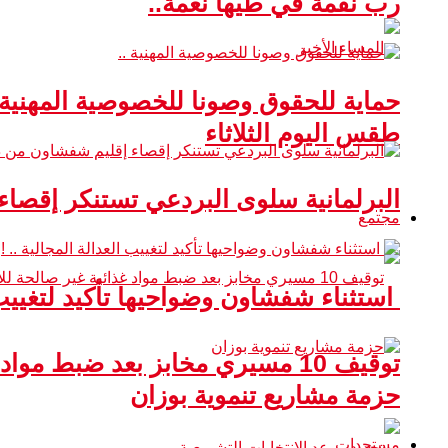
رب نقمة في طيها نعمة..
حماية للحقوق وصونا للخصوصية المهنية 
طقس اليوم الثلاثاء
البرلمانية سلوى البردعي تستنكر إقصا
مجتمع
استثناء شفشاون وضواحيها تأكيد لتغييب ا
توقيف 10 مسيري مخابز بعد ضبط مواد غذائية غير صالحة للاستهلاك
حزمة مشاريع تنموية بوزان
مستجدات