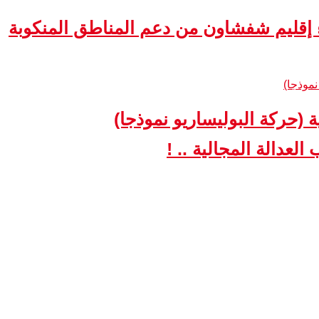
ء إقليم شفشاون من دعم المناطق المنكوبة
ة (حركة البوليساريو نموذجا)
لعدالة المجالية .. !