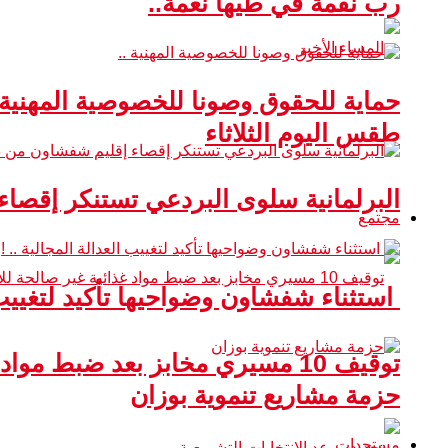
رب نقمة في طيها نعمة..
حماية للحقوق وصونا للخصوصية المهنية 
طقس اليوم الثلاثاء
البرلمانية سلوى البردعي تستنكر إقصا
مجتمع
استثناء شفشاون وضواحيها تأكيد لتغييب ا
توقيف 10 مسيري مخابز بعد ضبط مواد غذائية غير صالحة للاستهلاك
حزمة مشاريع تنموية بوزان
مستجدات