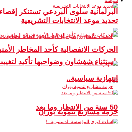
سياسة
البرلمانية سلوى البردعي تستنكر إقصا
تحديد موعد الانتخابات التشريعية
الحركات الانفصالية كأحد المخاطر الأمني
استثناء شفشاون وضواحيها تأكيد لتغييب ا
انتهازية سياسية..
50 سنة من الانتظار وما بعد
حزمة مشاريع تنموية بوزان