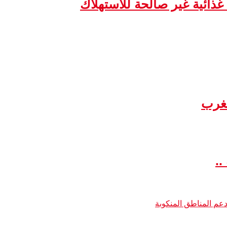
مغرب
..