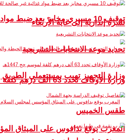
توقيف 10 مسيري مخابز بعد ضبط مواد غذائية غير صالحة للاستهلاك
نشرة إنذارية إلى غاية الأربعاء
تحديد موعد الانتخابات التشريعية
وزارة التجهيز تهيب بمستعملي الطريق 
وزارة الأوقاف تحدد 63 ألف درهم كلفة لموسم حج 1447هـ
طقس الخميس
المغرب يوقع بدافوس على الميثاق ال