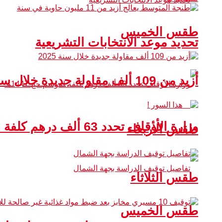
طقس الخميس
تحديد موعد الانتخابات التشريعية
أزيد من 109 ألف مقاولة جديدة خلال سنة 2025
وزارة الأوقاف تحدد 63 ألف درهم كلفة لموسم حج 1447هـ
طقس الأربعاء
طقس الثلاثاء
طقس الخميس