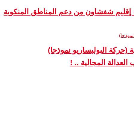
ء إقليم شفشاون من دعم المناطق المنكوبة
ة (حركة البوليساريو نموذجا)
لعدالة المجالية .. !