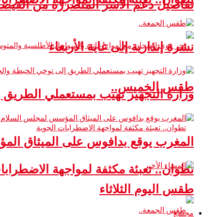
تفاصيل دعم الأسر المتضررة من الفيضا
نشرة إنذارية إلى غاية الأربعاء
طقس الخميس..
وزارة التجهيز تهيب بمستعملي الطريق 
المغرب يوقع بدافوس على الميثاق ال
تطوان.. تعبئة مكثفة لمواجهة الاضطرابا
طقس اليوم الثلاثاء
مجتمع