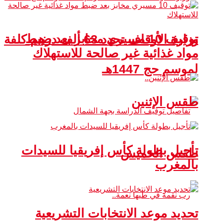
توقيف 10 مسيري مخابز بعد ضبط
وزارة الأوقاف تحدد 63 ألف درهم كلفة
مواد غذائية غير صالحة للاستهلاك
لموسم حج 1447هـ
طقس الإثنين
تأجيل بطولة كأس إفريقيا للسيدات
طقس الخميس
بالمغرب
تحديد موعد الانتخابات التشريعية