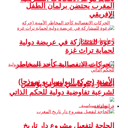
المغرب يحتضن برلمان الطفل
الإفريقي
دعوة للمشاركة في عريضة دولية
لحماية تراث غزة
الحركات الانفصالية كأحد المخاطر
الأمنية (حركة البوليساريو نموذجا)
انتصار دبلوماسي مغربي يؤسس
لشرعية تفاوضية دولية للحكم الذاتي
فن و ثقافة
الحاجة لتفعيل مشروع دار تاريخ