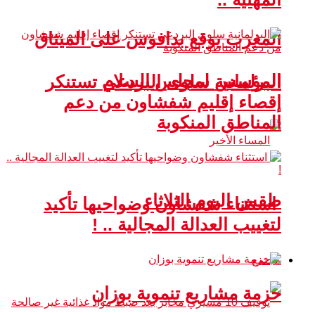
المغرب يوقع بدافوس على الميثاق
المؤسس لمجلس السلام
البرلمانية سلوى البردعي تستنكر
إقصاء إقليم شفشاون من دعم
المناطق المنكوبة
طقس اليوم الثلاثاء
استثناء شفشاون وضواحيها تأكيد
لتغييب العدالة المجالية .. !
مجتمع
حزمة مشاريع تنموية بوزان