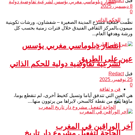
قبل
Redact
8 ديسمبر، 2025
0
نظّمت جمعية مسرح المدينة الصغيرة – شفشاون، ورشات تكوينية
ميمون،بالمركز الثقافي الفنيدق خلال فترات زمنية بحسب كل
ورشة وهدفها العام...
انتصار دبلوماسي مغربي يؤسس
عين على الطريق
لشرعية تفاوضية دولية للحكم الذاتي
قبل
Redact
25 نوفمبر، 2025
0
فن و ثقافة
هي العين التي تتدفق أياما وتسيل كخيط أخرى، لم تنقطع يوما،
ماؤها ينبع من نقطة كالسحر، لايراها من يرتوون منها....
آخر الوراقين في المغرب
الحاجة لتفعيل مشروع دار تاريخ