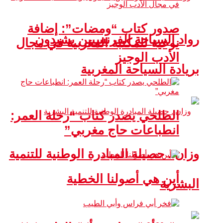
صدور كتاب “ومضات”: إضافة
رواد السياحة الفرنسيين يشيدون
نوعية للمكتبة المغربية في مجال
الأدب الوجيز
بريادة السياحة المغربية
الطلحي يصدر كتاب “رحلة العمر:
انطباعات حاج مغربي”
وزان.. حصيلة المبادرة الوطنية للتنمية
أين هي أصولنا الخطية
البشرية