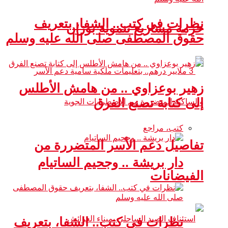
نظرات في كتب.. الشفا، بتعريف
حزمة مشاريع تنموية بوزان
حقوق المصطفى صلى الله عليه وسلم
زهير بوعزاوي .. من هامش الأطلس
إلى كتابة تصنع الفرق
كتب، مراجع
تفاصيل دعم الأسر المتضررة من
دار بريشة .. وجحيم الساتيام
الفيضانات
نظرات في كتب.. الشفا، بتعريف