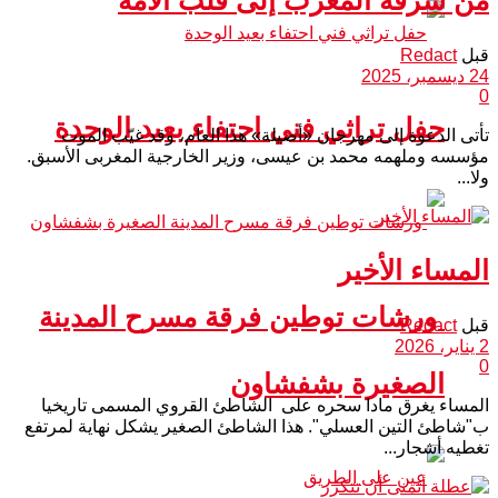
قبل
Redact
24 ديسمبر، 2025
0
حفل تراثي فني احتفاء بعيد الوحدة
تأتى الدعوة إلى مهرجان «أصيلة» هذا العام، وقد غيّب الموت
مؤسسه وملهمه محمد بن عيسى، وزير الخارجية المغربى الأسبق.
ولا...
المساء الأخير
ورشات توطين فرقة مسرح المدينة
قبل
Redact
2 يناير، 2026
0
الصغيرة بشفشاون
المساء يغرق مادا سحره على الشاطئ القروي المسمى تاريخيا
ب"شاطئ التين العسلي". هذا الشاطئ الصغير يشكل نهاية لمرتفع
تغطيه أشجار...