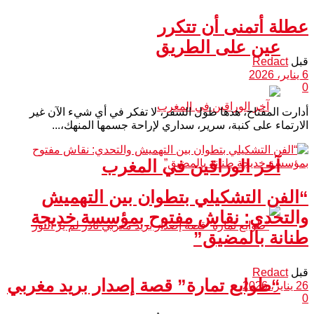
عطلة أتمنى أن تتكرر
عين على الطريق
قبل
Redact
6 يناير، 2026
0
أدارت المفتاح، هدها طول السفر، لا تفكر في أي شيء الآن غير
الارتماء على كنبة، سرير، سداري لإراحة جسمها المنهك،...
آخر الوراقين في المغرب
“الفن التشكيلي بتطوان بين التهميش
والتحدي: نقاش مفتوح بمؤسسة خديجة
طنانة بالمضيق”
قبل
Redact
“طوابع تمارة” قصة إصدار بريد مغربي
26 يناير، 2026
0