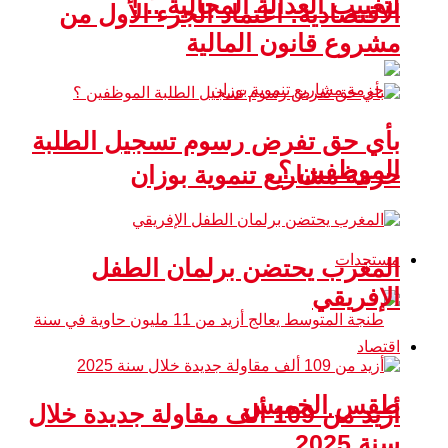
لتغييب العدالة المجالية .. !
الاقتصادية: اعتماد الجزء الأول من
مشروع قانون المالية
بأي حق تفرض رسوم تسجيل الطلبة
الموظفين ؟
حزمة مشاريع تنموية بوزان
مستجدات
المغرب يحتضن برلمان الطفل
الإفريقي
اقتصاد
طقس الخميس
أزيد من 109 ألف مقاولة جديدة خلال
سنة 2025