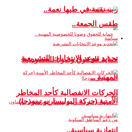
رب نقمة في طيها نعمة..
طقس الجمعة..
سياسة
تحديد موعد الانتخابات التشريعية
حماية للحقوق وصونا للخصوصية
المهنية ..
الحركات الانفصالية كأحد المخاطر
الأمنية (حركة البوليساريو نموذجا)
انتهازية سياسية..