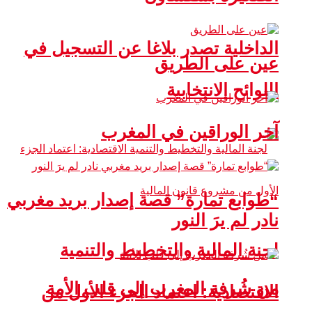
الداخلية تصدر بلاغا عن التسجيل في
عين على الطريق
اللوائح الانتخابية
آخر الوراقين في المغرب
“طوابع تمارة” قصة إصدار بريد مغربي
نادر لم يرَ النور
لجنة المالية والتخطيط والتنمية
من شُرفة المغرب إلى قلب الأمة
الاقتصادية: اعتماد الجزء الأول من