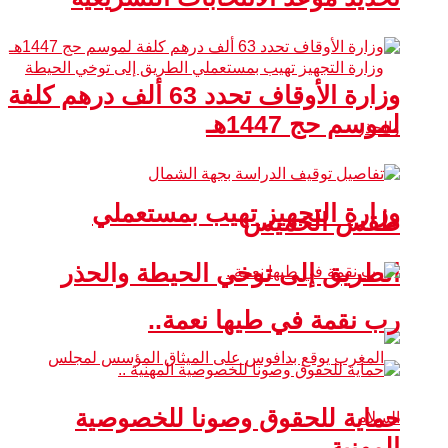
وزارة الأوقاف تحدد 63 ألف درهم كلفة
لموسم حج 1447هـ
وزارة التجهيز تهيب بمستعملي
طقس الخميس
الطريق إلى توخي الحيطة والحذر
رب نقمة في طيها نعمة..
حماية للحقوق وصونا للخصوصية
المهنية ..