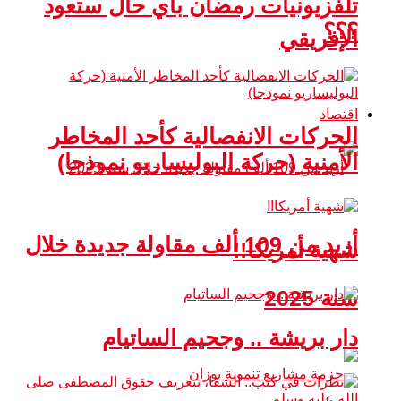
تلفزيونيات رمضان بأي حال ستعود
؟؟؟
الإفريقي
اقتصاد
الحركات الانفصالية كأحد المخاطر
الأمنية (حركة البوليساريو نموذجا)
أزيد من 109 ألف مقاولة جديدة خلال
شهية أمريكا!!
سنة 2025
دار بريشة .. وجحيم الساتيام