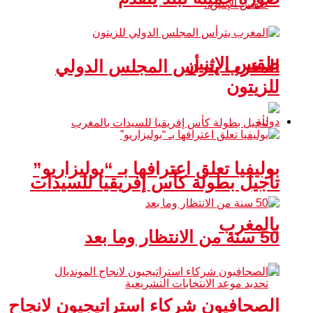
طقس الإثنين
المغرب يترأس المجلس الدولي
للزيتون
دولية
بوليفيا تعلق اعترافها بـ “بوليزاريو”
تأجيل بطولة كأس إفريقيا للسيدات
بالمغرب
50 سنة من الانتظار وما بعد
الصحافيون شركاء استراتيجيون لانجاح