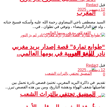
قبل
Redact
12 ديسمبر، 2025
المغرب
0
السيد مصطفى ناجي البيضاوي رحمة الله عليه وأسكنه فسيح جناته
، ولد في الدارالبيضاء ، وتوفي في تطوان ، في...
“طوابع تمارة” قصة إصدار بريد مغربي
اللغة العربية في يومها العالمي..
نادر لم يرَ النور
قبل
Redact
12 ديسمبر، 2025
0
تقديم في ذاكرة البريد المغربي، تختبئ قصص نادرة تحمل بين
تفاصيلها شغف الهواة ودهشة التاريخ، ومن بين هذه القصص تبرز...
المضيق تحتفي بالتراث الشعب
من شُرفة المغرب إلى قلب الأمة