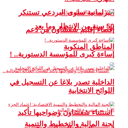
البرلمانية سلوى البردعي تستنكر
50 سنة من الانتظار وما بعد
إقصاء إقليم شفشاون من دعم
المناطق المنكوبة
إساءة كبرى للمؤسسة الدستورية.. !
الداخلية تصدر بلاغا عن التسجيل في
اللوائح الانتخابية
استثناء شفشاون وضواحيها تأكيد
لجنة المالية والتخطيط والتنمية