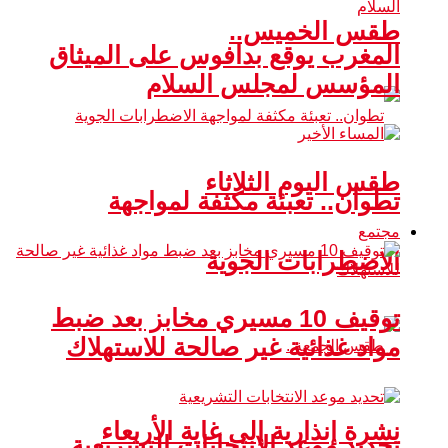
طقس الخميس..
المغرب يوقع بدافوس على الميثاق
المؤسس لمجلس السلام
طقس اليوم الثلاثاء
تطوان.. تعبئة مكثفة لمواجهة
مجتمع
الاضطرابات الجوية
توقيف 10 مسيري مخابز بعد ضبط
مواد غذائية غير صالحة للاستهلاك
نشرة إنذارية إلى غاية الأربعاء
تحديد موعد الانتخابات التشريعية