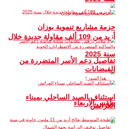
حزمة مشاريع تنموية بوزان
أزيد من 109 ألف مقاولة جديدة خلال
سنة 2025
تفاصيل دعم الأسر المتضررة من
الفيضانات
استئناف الصيد الساحلي بميناء
طقس الأربعاء
العرائش