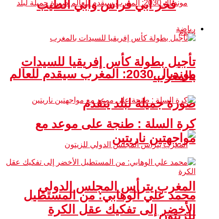
فخر أبي فراس وأبي الطيب
رياضة
تأجيل بطولة كأس إفريقيا للسيدات
مونديال 2030: المغرب سيقدم للعالم
بالمغرب
صورة جميلة لبلد يتقدم
كرة السلة : طنجة على موعد مع
مواجهتين ناريتين
المغرب يترأس المجلس الدولي
محمد علي الوهابي: من المستطيل
الأخضر إلى تفكيك عقل الكرة
للزيتون