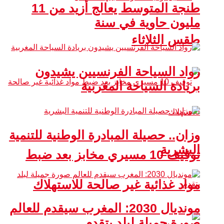
طنجة المتوسط يعالج أزيد من 11
مليون حاوية في سنة
طقس الثلاثاء
رواد السياحة الفرنسيين يشيدون
بريادة السياحة المغربية
وزان.. حصيلة المبادرة الوطنية للتنمية
البشرية
توقيف 10 مسيري مخابز بعد ضبط
مواد غذائية غير صالحة للاستهلاك
مونديال 2030: المغرب سيقدم للعالم
صورة جميلة لبلد يتقدم