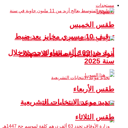
مستجدات
طقس الخميس
توقيف 10 مسيري مخابز بعد ضبط
أزيد من 109 ألف مقاولة جديدة خلال
مواد غذائية غير صالحة للاستهلاك
سنة 2025
طقس الأربعاء
تحديد موعد الانتخابات التشريعية
طقس الثلاثاء